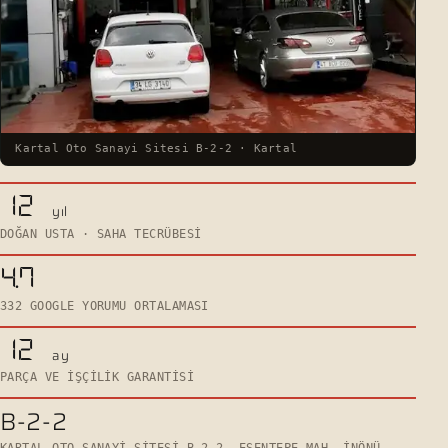
Kartal Oto Sanayi Sitesi B-2-2 · Kartal
12
yıl
DOĞAN USTA · SAHA TECRÜBESI
4.7
332 GOOGLE YORUMU ORTALAMASI
12
ay
PARÇA VE IŞÇILIK GARANTISI
B-2-2