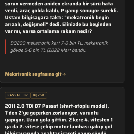
sorun vermeden aniden ekranda bir sürü hata
verdi, araç yolda kaldı, P yanıp sönüyor sürekli.
Ustam bilgisayara taktı: "mekatronik beyin
arızalı, değişmeli" dedi. Elinizde bu beyinden
var mı, varsa ortalama rakam nedir?
DQ200 mekatronik kart 7-8 bin TL, mekatronik
gövde 5-6 bin TL (2022 Mart bandı).
Mekatronik sayfasına git
PASSAT B7
DQ250
2011 2.0 TDI B7 Passat (start-stoplu model).
1'den 2'ye geçerken zorlanıyor, vuruntu
yapıyor. Uzun yola gittim, 2 kere 4. vitesten 1
ya da 2. vitese çekip motor lambası yakıp yol
bilgisayarında anahtar işareti yanıp söndü.