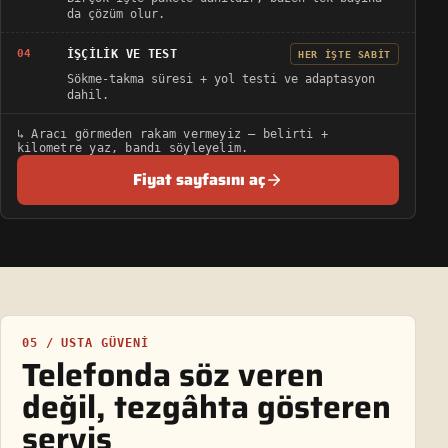
da çözüm olur.
İŞÇILIK VE TEST
04
HER IŞTE SABIT
Sökme-takma süresi + yol testi ve adaptasyon
dahil.
↳ Aracı görmeden rakam vermeyiz — belirti +
kilometre yaz, bandı söyleyelim.
Fiyat sayfasını aç
05 / USTA GÜVENI
Telefonda söz veren
değil, tezgâhta gösteren
servis