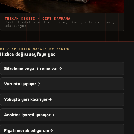
TEZGÂH KESITI · ÇIFT KAVRAMA
Kontrol edilen yerler: basınç, kart, selenoid, yağ,
adaptasyon
01 / BELIRTIN HANGISINE YAKIN?
Hızlıca doğru sayfaya geç
Silkeleme veya titreme var
Vuruntu yapıyor
Yokuşta geri kaçırıyor
Anahtar işareti yanıyor
Fiyatı merak ediyorum