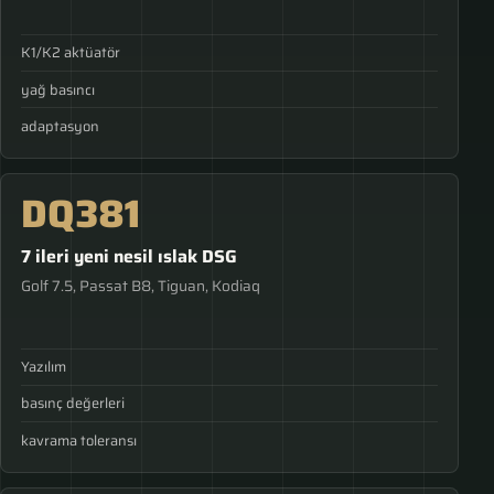
K1/K2 aktüatör
yağ basıncı
adaptasyon
DQ381
7 ileri yeni nesil ıslak DSG
Golf 7.5, Passat B8, Tiguan, Kodiaq
Yazılım
basınç değerleri
kavrama toleransı