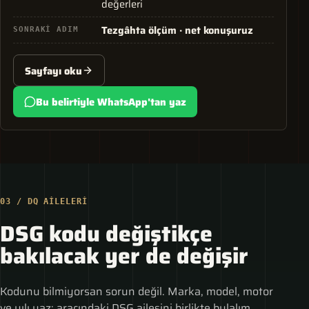
değerleri
Tezgâhta ölçüm · net konuşuruz
SONRAKI ADIM
Sayfayı oku
Bu belirtiyle WhatsApp'tan yaz
03 / DQ AILELERI
DSG kodu değiştikçe
bakılacak yer de değişir
Kodunu bilmiyorsan sorun değil. Marka, model, motor
ve yılı yaz; aracındaki DSG ailesini birlikte bulalım.