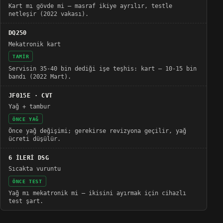
Kart mı gövde mi — masraf ikiye ayrılır, testle
netleşir (2022 vakası).
DQ250
Mekatronik kart
TAMIR
Servisin 35-40 bin dediği işe teşhis: kart — 10-15 bin
bandı (2022 Mart).
JF015E · CVT
Yağ + tambur
ÖNCE YAĞ
Önce yağ değişimi; gerekirse revizyona geçilir, yağ
ücreti düşülür.
6 İLERİ DSG
Sıcakta vuruntu
ÖNCE TEST
Yağ mı mekatronik mi — ikisini ayırmak için cihazlı
test şart.