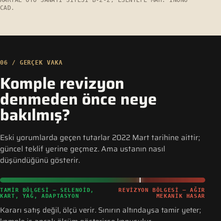
KARTAL OTO SANAYI SITESI B-2-2, ESENTEPE MAH. İNÖNÜ
CAD.
06 / GERÇEK VAKA
Komple revizyon
denmeden önce neye
bakılmış?
Eski yorumlarda geçen tutarlar 2022 Mart tarihine aittir;
güncel teklif yerine geçmez. Ama ustanın nasıl
düşündüğünü gösterir.
TAMIR BÖLGESI — SELENOID,
REVIZYON BÖLGESI — AĞIR
KART, YAĞ, ADAPTASYON
MEKANIK HASAR
Kararı satış değil, ölçü verir. Sınırın altındaysa tamir yeter;