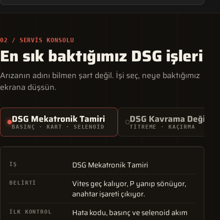
02 / SERVIS KONSOLU
En sık baktığımız DSG işleri
Arızanın adını bilmen şart değil. İşi seç, neye baktığımız
ekrana düşsün.
DSG Mekatronik Tamiri
DSG Kavrama Değişim
BASINÇ · KART · SELENOID
TITREME · KAÇIRMA
TEŞHIS MODU
DSG Mekatronik Tamiri
İŞ
Vites geç kalıyor, P yanıp sönüyor,
BELIRTI
anahtar işareti çıkıyor.
Hata kodu, basınç ve selenoid akım
İLK KONTROL