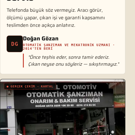
Telefonda büyük söz vermeyiz. Aracı görür,
ölçümü yapar, çıkan işi ve garanti kapsamını
teslimden önce açıkça anlatırız.
Doğan Gözan
DG
OTOMATIK ŞANZIMAN VE MEKATRONIK UZMANI ·
2014'TEN BERI
"Önce teşhis eder, sonra tamir ederiz.
Çıkan neyse onu söyleriz — sıkıştırmayız."
● GERÇEK ÇEKIM · KARTAL