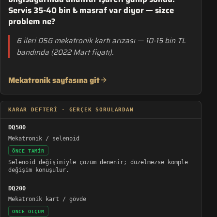
Servis 35-40 bin ₺ masraf var diyor — sizce
problem ne?
6 ileri DSG mekatronik kartı arızası — 10-15 bin TL
bandında (2022 Mart fiyatı).
Mekatronik sayfasına git
KARAR DEFTERI · GERÇEK SORULARDAN
DQ500
Mekatronik / selenoid
ÖNCE TAMIR
Selenoid değişimiyle çözüm denenir; düzelmezse komple
değişim konuşulur.
DQ200
Mekatronik kart / gövde
ÖNCE ÖLÇÜM