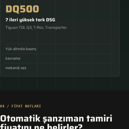
DQ500
7 ileri yüksek tork DSG
Tiguan TDI, Q3, T-Roc, Transporter
Yük altında basınç
kavrama
mekanik ses
04 / FIYAT NOTLARI
Otomatik şanzıman tamiri
fiyatını ne belirler?