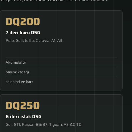
DQ200
7 ileri kuru DSG
Polo, Golf, Jetta, Octavia, A1, A3
Akümülatör
basınç kaçağı
seleniod ve kart
DQ250
6 ileri ıslak DSG
Golf GTI, Passat B6/B7, Tiguan, A3 2.0 TDI