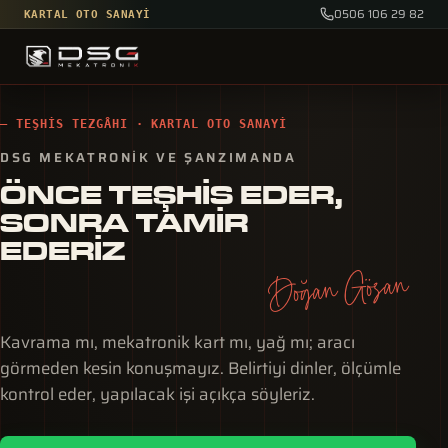
0506 106 29 82
KARTAL OTO SANAYI
— TEŞHIS TEZGÂHI · KARTAL OTO SANAYI
DSG MEKATRONIK VE ŞANZIMANDA
ÖNCE TEŞHIS EDER,
SONRA TAMIR
EDERIZ
Doğan Gözan
Kavrama mı, mekatronik kart mı, yağ mı; aracı
görmeden kesin konuşmayız. Belirtiyi dinler, ölçümle
kontrol eder, yapılacak işi açıkça söyleriz.