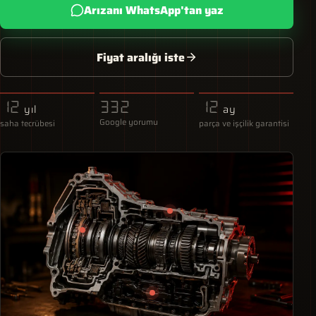
Arızanı WhatsApp'tan yaz
Fiyat aralığı iste
12
332
12
yıl
ay
Google yorumu
saha tecrübesi
parça ve işçilik garantisi