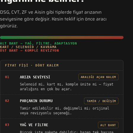
DSG, CVT, ZF ve Aisin gibi tiplerde fiyat arızanın
seviyesine göre değişir. Kesin teklif için önce aracı
görürüz.
ALT BANT — YAĞ, FILTRE, ADAPTASYON
KART / SELENOID / KAVRAMA
ÜST BANT — KOMPLE REVIZYON
FIYAT FIŞI · DÖRT KALEM
ARIZA SEVIYESI
01
ARALIĞI AÇAN KALEM
Selenoid mi, kart mı, komple ünite mi — fiyat
aralığını en çok bu açar.
PARÇANIN DURUMU
02
TAMIR / DEĞIŞIM
Tamir edilebilir mi, değişmeli mi; orijinal
veya revizyonlu seçeneği.
YAĞ VE FILTRE
03
ALT BANT
Birçok işte pakete dahildir; bazen tek başına