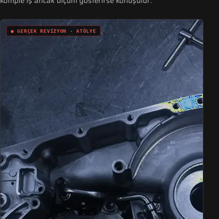
komple iş ancak ölçüm gösterirse konuşulur.
● GERÇEK REVIZYON · ATÖLYE