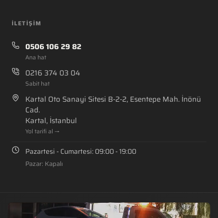
İLETIŞIM
0506 106 29 82
Ana hat
0216 374 03 04
Sabit hat
Kartal Oto Sanayi Sitesi B-2-2, Esentepe Mah. İnönü
Cad.
Kartal, İstanbul
Yol tarifi al →
Pazartesi - Cumartesi: 09:00 - 19:00
Pazar: Kapalı