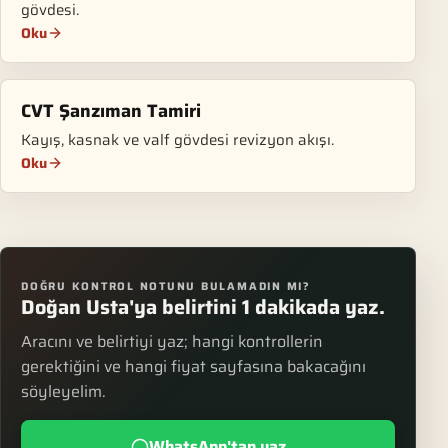
gövdesi.
Oku
CVT Şanzıman Tamiri
Kayış, kasnak ve valf gövdesi revizyon akışı.
Oku
DOĞRU KONTROL NOTUNU BULAMADIN MI?
Doğan Usta'ya belirtini 1 dakikada yaz.
Aracını ve belirtiyi yaz; hangi kontrollerin
gerektiğini ve hangi fiyat sayfasına bakacağını
söyleyelim.
WhatsApp'tan yaz