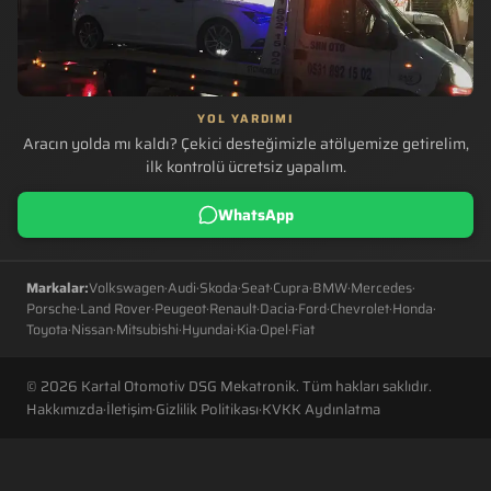
YOL YARDIMI
Aracın yolda mı kaldı? Çekici desteğimizle atölyemize getirelim,
ilk kontrolü ücretsiz yapalım.
WhatsApp
Markalar:
Volkswagen
·
Audi
·
Skoda
·
Seat
·
Cupra
·
BMW
·
Mercedes
·
Porsche
·
Land Rover
·
Peugeot
·
Renault
·
Dacia
·
Ford
·
Chevrolet
·
Honda
·
Toyota
·
Nissan
·
Mitsubishi
·
Hyundai
·
Kia
·
Opel
·
Fiat
© 2026 Kartal Otomotiv DSG Mekatronik. Tüm hakları saklıdır.
Hakkımızda
·
İletişim
·
Gizlilik Politikası
·
KVKK Aydınlatma