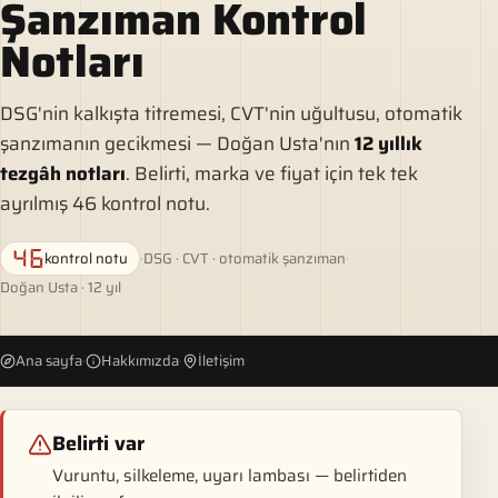
Şanzıman Kontrol
Notları
DSG'nin kalkışta titremesi, CVT'nin uğultusu, otomatik
şanzımanın gecikmesi — Doğan Usta'nın
12 yıllık
tezgâh notları
. Belirti, marka ve fiyat için tek tek
ayrılmış 46 kontrol notu.
kontrol notu
·
DSG · CVT · otomatik şanzıman
·
46
Doğan Usta · 12 yıl
Ana sayfa
·
Hakkımızda
·
İletişim
Belirti var
Vuruntu, silkeleme, uyarı lambası — belirtiden